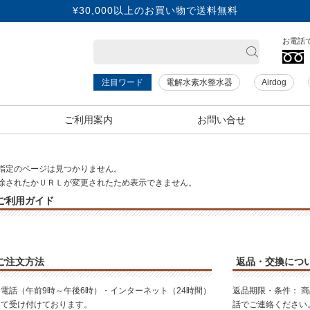
¥30,000以上のお買い物で送料無料
お電話で
電解水素水整水器
Airdog
ご利用案内
お問い合せ
指定のページは見つかりません。
除されたかＵＲＬが変更されたため表示できません。
ご利用ガイド
ご注文方法
返品・交換につ
お電話（午前9時～午後6時）・インターネット（24時間）
返品期限・条件： 
にて受け付けております。
話でご連絡ください