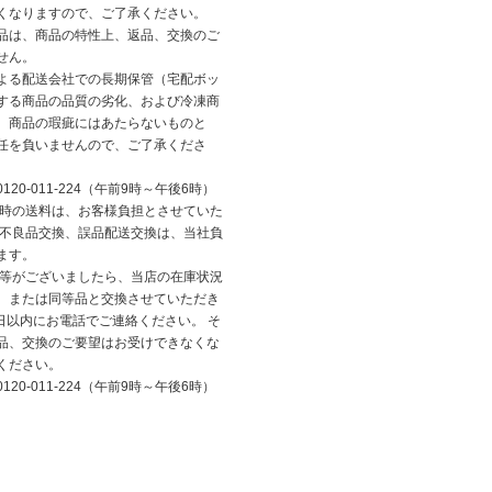
くなりますので、ご了承ください。
品は、商品の特性上、返品、交換のご
せん。
よる配送会社での長期保管（宅配ボッ
する商品の品質の劣化、および冷凍商
、商品の瑕疵にはあたらないものと
任を負いませんので、ご了承くださ
20-011-224（午前9時～午後6時）
換時の送料は、お客様負担とさせていた
、不良品交換、誤品配送交換は、当社負
ます。
品等がございましたら、当店の在庫状況
、または同等品と交換させていただき
日以内にお電話でご連絡ください。 そ
品、交換のご要望はお受けできなくな
ください。
20-011-224（午前9時～午後6時）