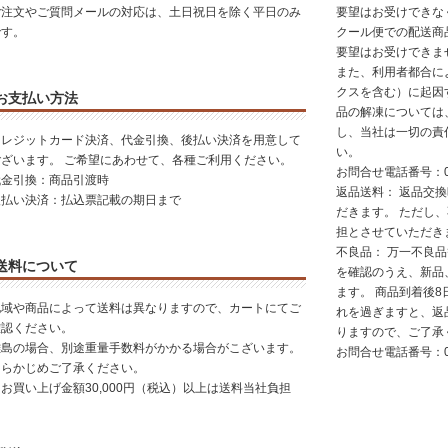
ご注文やご質問メールの対応は、土日祝日を除く平日のみ
要望はお受けできな
です。
クール便での配送商
要望はお受けできま
また、利用者都合に
クスを含む）に起因
お支払い方法
品の解凍については
し、当社は一切の責
クレジットカード決済、代金引換、後払い決済を用意して
い。
ございます。 ご希望にあわせて、各種ご利用ください。
お問合せ電話番号：01
代金引換：商品引渡時
返品送料： 返品交
後払い決済：払込票記載の期日まで
だきます。 ただし
担とさせていただき
不良品： 万一不良
送料について
を確認のうえ、新品
ます。 商品到着後8
地域や商品によって送料は異なりますので、カートにてご
れを過ぎますと、返
確認ください。
りますので、ご了承
離島の場合、別途重量手数料がかかる場合がこざいます。
お問合せ電話番号：01
あらかじめご了承ください。
お買い上げ金額30,000円（税込）以上は送料当社負担